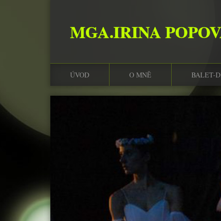
MGA.IRINA POPO
ÚVOD
O MNĚ
BALET-D