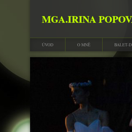
MGA.IRINA POPO
ÚVOD
O MNĚ
BALET-D