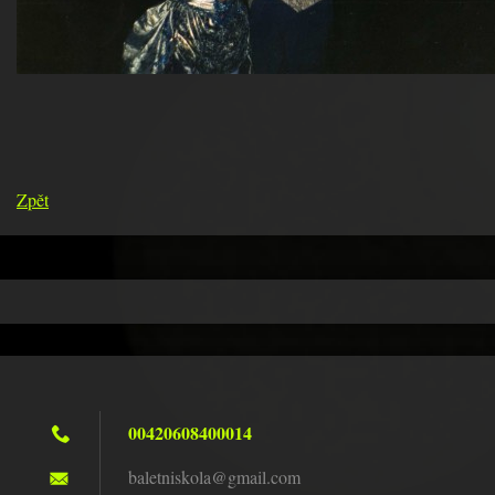
Zpět
00420608400014
baletnis
kola@gma
il.com