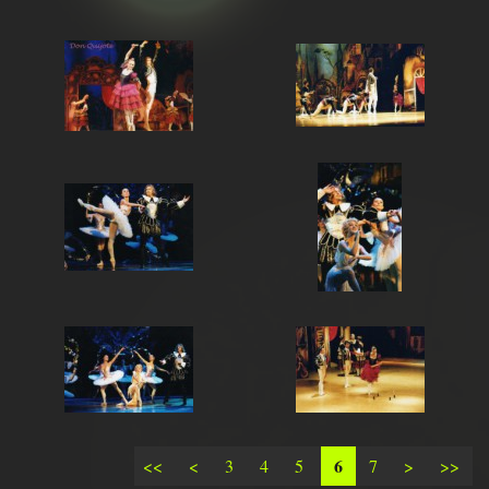
6
<<
<
3
4
5
7
>
>>