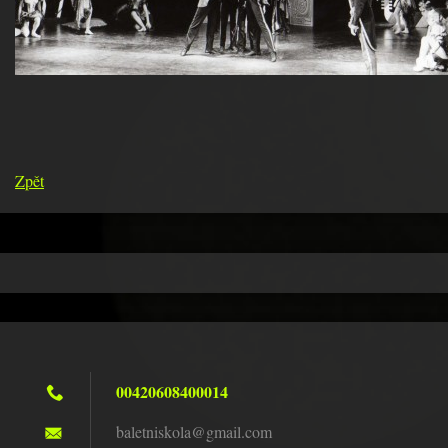
Zpět
00420608400014
baletnis
kola@gma
il.com