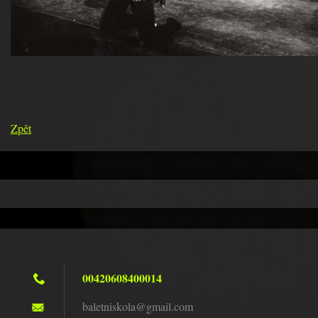
Zpět
00420608400014
baletnis
kola@gma
il.com