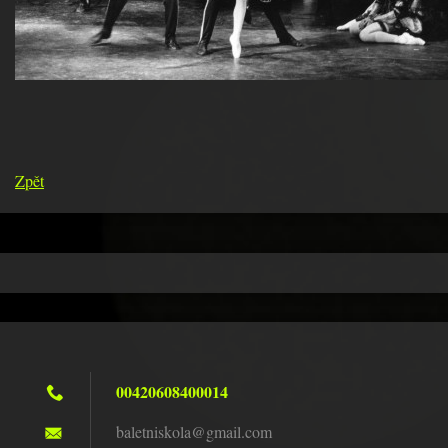
Zpět
00420608400014
baletnis
kola@gma
il.com